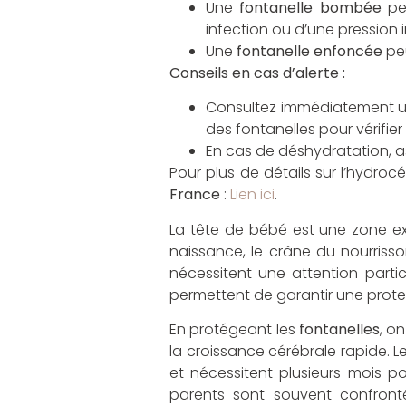
Une
fontanelle bombée
peu
infection ou d’une pression 
Une
fontanelle enfoncée
peu
Conseils en cas d’alerte :
Consultez immédiatement un
des fontanelles pour vérifier
En cas de déshydratation, a
Pour plus de détails sur l’hydroc
France
:
Lien ici
.
La tête de bébé est une zone ex
naissance, le crâne du nourriss
nécessitent une attention parti
permettent de garantir une prote
En protégeant les
fontanelles
, o
la croissance cérébrale rapide. L
et nécessitent plusieurs mois po
parents sont souvent confront