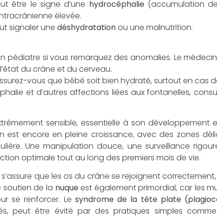
t être le signe d’une
hydrocéphalie
(accumulation de 
intracrânienne élevée.
t signaler une
déshydratation
ou une malnutrition.
 pédiatre si vous remarquez des anomalies. Le médecin
 l’état du crâne et du cerveau.
ssurez-vous que bébé soit bien hydraté, surtout en cas de
éphalie et d’autres affections liées aux fontanelles, consu
trêmement sensible, essentielle à son développement et
on est encore en pleine croissance, avec des zones dél
culière. Une manipulation douce, une surveillance rigo
ction optimale tout au long des premiers mois de vie.
n s’assure que les os du crâne se rejoignent correctement,
e soutien de la
nuque
est également primordial, car les m
ur se renforcer. Le
syndrome de la tête plate (plagioc
és, peut être évité par des pratiques simples comm