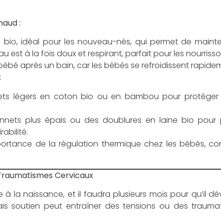
haud :
bio, idéal pour les nouveau-nés, qui permet de mainteni
 est à la fois doux et respirant, parfait pour les nourrisso
bébé après un bain, car les bébés se refroidissent rapide
:
onnets légers en coton bio ou en bambou pour protéger
onnets plus épais ou des doublures en laine bio pour 
abilité.
importance de la régulation thermique chez les bébés, c
s Traumatismes Cervicaux
 à la naissance, et il faudra plusieurs mois pour qu’il d
ais soutien peut entraîner des tensions ou des traum