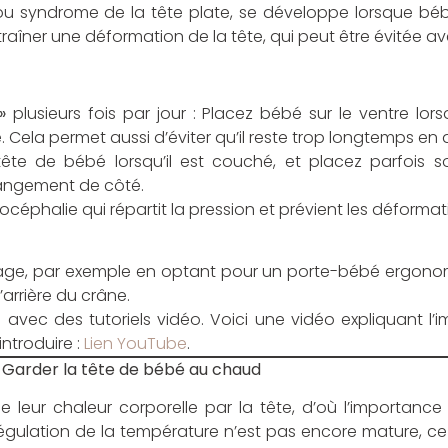
 ou syndrome de la tête plate, se développe lorsque béb
raîner une déformation de la tête, qui peut être évitée 
»
plusieurs fois par jour : Placez bébé sur le ventre lorsq
 Cela permet aussi d’éviter qu’il reste trop longtemps en a
 tête de bébé lorsqu’il est couché, et placez parfois
hangement de côté.
iocéphalie qui répartit la pression et prévient les déforma
tage, par exemple en optant pour un porte-bébé ergonomi
’arrière du crâne.
e avec des tutoriels vidéo. Voici une vidéo expliquant l
introduire :
Lien YouTube
.
: Garder la tête de bébé au chaud
 leur chaleur corporelle par la tête, d’où l’importance
égulation de la température n’est pas encore mature, ce 