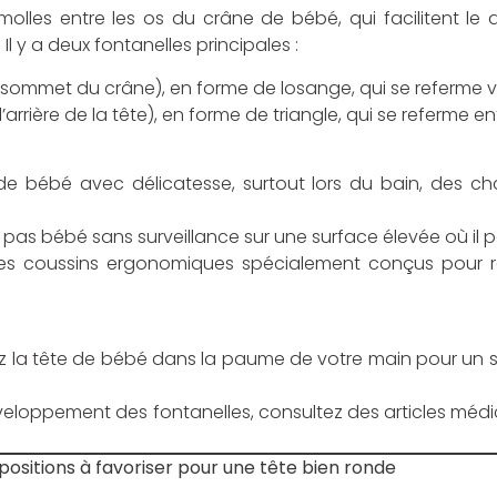
olles entre les os du crâne de bébé, qui facilitent l
l y a deux fontanelles principales :
 sommet du crâne), en forme de losange, qui se referme ve
’arrière de la tête), en forme de triangle, qui se referme en
e de bébé avec délicatesse, surtout lors du bain, des
z pas bébé sans surveillance sur une surface élevée où il 
des coussins ergonomiques spécialement conçus pour ré
z la tête de bébé dans la paume de votre main pour un so
développement des fontanelles, consultez des articles mé
.
s positions à favoriser pour une tête bien ronde