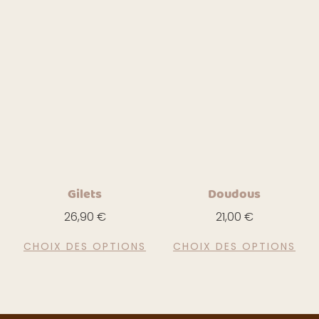
Gilets
Doudous
26,90
€
21,00
€
CHOIX DES OPTIONS
CHOIX DES OPTIONS