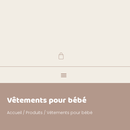
Vêtements et accessoires
Visite showroom
Où nous trouver
Vêtements pour bébé
Accueil
/
Produits
/ Vêtements pour bébé