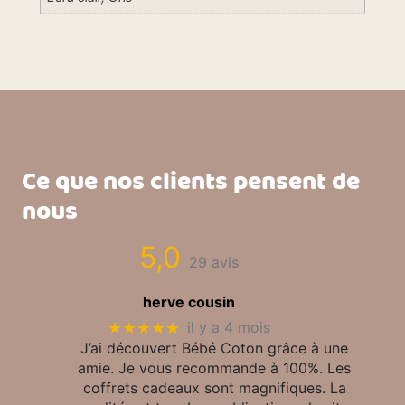
Ce que nos clients pensent de
nous
5,0
29 avis
herve cousin
★★★★★
il y a 4 mois
J’ai découvert Bébé Coton grâce à une
amie. Je vous recommande à 100%. Les
coffrets cadeaux sont magnifiques. La