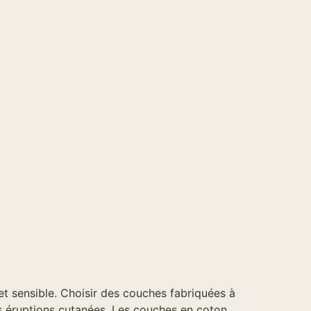
et sensible. Choisir des couches fabriquées à
les éruptions cutanées. Les couches en coton