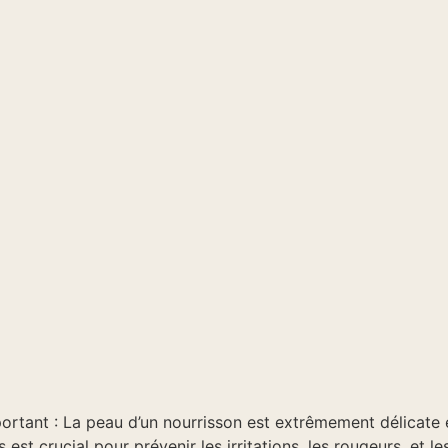
mportant : La peau d’un nourrisson est extrêmement délicate 
est crucial pour prévenir les irritations, les rougeurs, et 