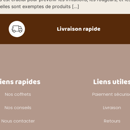
elles sont exemptes de produits […]
Livraison rapide
iens rapides
Liens utile
Nos coffrets
Paiement sécuris
Nos conseils
Livraison
Nous contacter
Retours