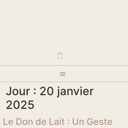
Vêtements et accessoires
Visite showroom
Où nous trouver
Jour :
20 janvier
2025
Le Don de Lait : Un Geste