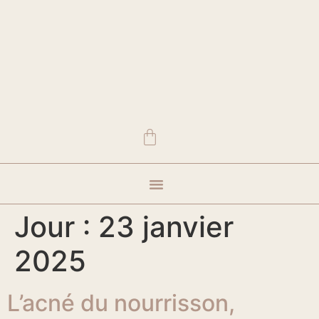
Vêtements et accessoires
Visite showroom
Où nous trouver
Jour :
23 janvier
2025
L’acné du nourrisson,