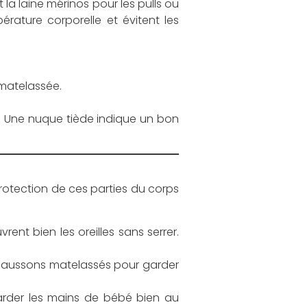
 la laine mérinos pour les pulls ou
rature corporelle et évitent les
matelassée.
d. Une nuque tiède indique un bon
protection de ces parties du corps
ent bien les oreilles sans serrer.
haussons matelassés pour garder
arder les mains de bébé bien au