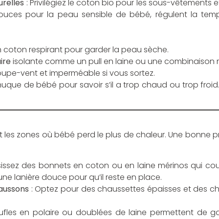
urelles
: Privilégiez le coton bio pour les sous-vêtements et
douces pour la peau sensible de bébé, régulent la tempé
 coton respirant pour garder la peau sèche.
ire
isolante comme un pull en laine ou une combinaison 
upe-vent et imperméable si vous sortez.
 nuque de bébé pour savoir s’il a trop chaud ou trop froi
ont les zones où bébé perd le plus de chaleur. Une bonne 
issez des bonnets en coton ou en laine mérinos qui couvr
e lanière douce pour qu’il reste en place.
aussons
: Optez pour des chaussettes épaisses et des c
fles en polaire ou doublées de laine permettent de g