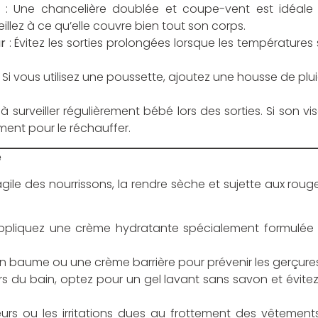
: Une chancelière doublée et coupe-vent est idéal
lez à ce qu’elle couvre bien tout son corps.
r
: Évitez les sorties prolongées lorsque les températures 
 Si vous utilisez une poussette, ajoutez une housse de pl
à surveiller régulièrement bébé lors des sorties. Si son vi
ment pour le réchauffer.
é
agile des nourrissons, la rendre sèche et sujette aux roug
ppliquez une crème hydratante spécialement formulée 
 un baume ou une crème barrière pour prévenir les gerçures s
rs du bain, optez pour un gel lavant sans savon et évite
eurs ou les irritations dues au frottement des vêtemen