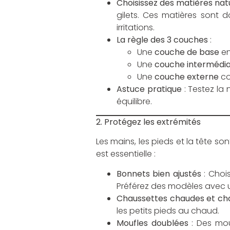
Choisissez des matières nat
gilets. Ces matières sont 
irritations.
La règle des 3 couches
:
Une
couche de base
en
Une
couche intermédia
Une
couche externe
co
Astuce pratique
: Testez la
équilibre.
2. Protégez les extrémités
Les mains, les pieds et la tête s
est essentielle :
Bonnets bien ajustés
: Chois
Préférez des modèles avec un
Chaussettes chaudes et ch
les petits pieds au chaud.
Moufles doublées
: Des mou