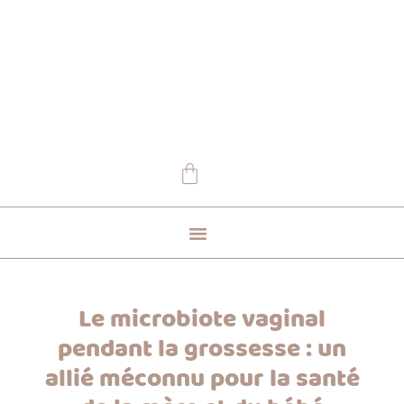
Vêtements et accessoires
Visite showroom
Où nous trouver
Le microbiote vaginal
pendant la grossesse : un
allié méconnu pour la santé