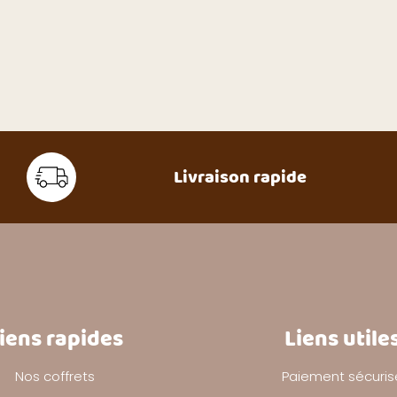
Livraison rapide
iens rapides
Liens utile
Nos coffrets
Paiement sécuris